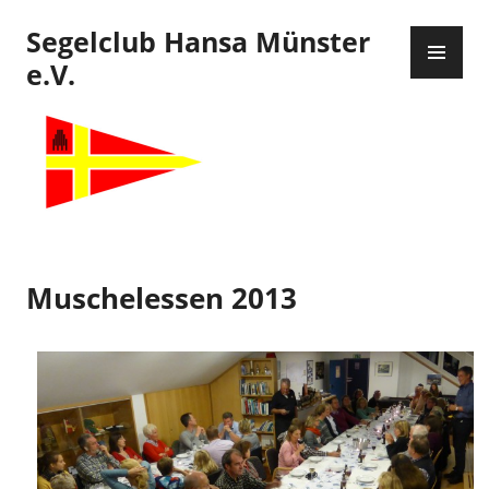
Zum
Segelclub Hansa Münster
Inhalt
PR
springen
ME
e.V.
Muschelessen 2013