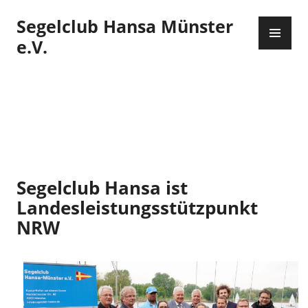
Zum
Segelclub Hansa Münster
Inhalt
PR
springen
ME
e.V.
Segelclub Hansa ist
Landesleistungsstützpunkt
NRW