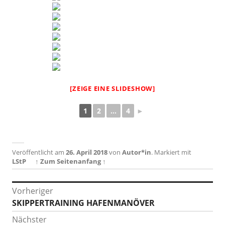
[ZEIGE EINE SLIDESHOW]
1
2
...
4
►
Veröffentlicht am
26. April 2018
von
Autor*in
.
Markiert mit
LStP
↑ Zum Seitenanfang ↑
Beitragsnavigation
Vorheriger
Vorheriger
SKIPPERTRAINING HAFENMANÖVER
Beitrag:
Nächster