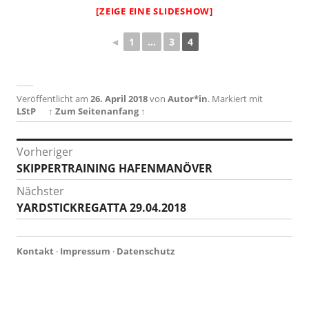
[ZEIGE EINE SLIDESHOW]
◄
1
...
3
4
Veröffentlicht am
26. April 2018
von
Autor*in
.
Markiert mit
LStP
↑ Zum Seitenanfang ↑
Beitragsnavigation
Vorheriger
Vorheriger
SKIPPERTRAINING HAFENMANÖVER
Beitrag:
Nächster
Nächster
YARDSTICKREGATTA 29.04.2018
Beitrag:
Kontakt
·
Impressum
·
Datenschutz