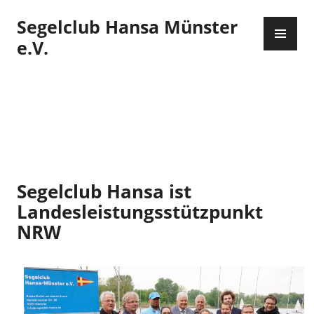
Zum
Segelclub Hansa Münster
Inhalt
PR
springen
ME
e.V.
Segelclub Hansa ist
Landesleistungsstützpunkt
NRW