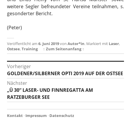
weitere Segler befreundeter Vereine teilnahmen, s.
gesonderter Bericht.
(Peter)
Veröffentlicht am
6. Juni 2019
von
Autor*in
.
Markiert mit
Laser
,
Ostsee
,
Training
↑ Zum Seitenanfang ↑
Beitragsnavigation
Vorheriger
Vorheriger
GOLDENER/SILBERNER OPTI 2019 AUF DER OSTSEE
Beitrag:
Nächster
Nächster
„Ü 30“ LASER- UND FINNREGATTA AM
Beitrag:
RATZEBURGER SEE
Kontakt
·
Impressum
·
Datenschutz