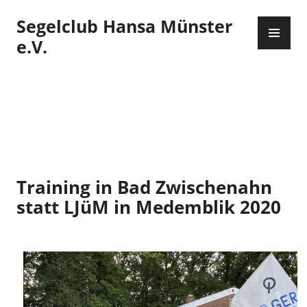
Zum
Segelclub Hansa Münster
Inhalt
PR
springen
ME
e.V.
Training in Bad Zwischenahn
statt LJüM in Medemblik 2020