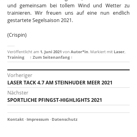
und gemeinsam bei tollem Wind und Wetter zu
trainieren. Wir freuen uns auf eine nun endlich
gestartete Segelsaison 2021.
(Crispin)
Veröffentlicht am
1. Juni 2021
von
Autor*in
.
Markiert mit
Laser
,
Training
↑ Zum Seitenanfang ↑
Beitragsnavigation
Vorheriger
Vorheriger
LASER TACK 4.7 AM STEINHUDER MEER 2021
Beitrag:
Nächster
Nächster
SPORTLICHE PFINGST-HIGHLIGHTS 2021
Beitrag:
Kontakt
·
Impressum
·
Datenschutz