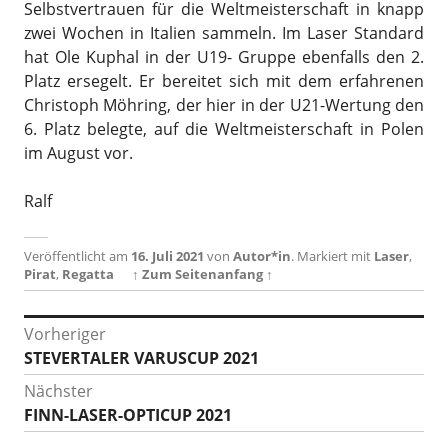
Selbstvertrauen für die Weltmeisterschaft in knapp
zwei Wochen in Italien sammeln. Im Laser Standard
hat Ole Kuphal in der U19- Gruppe ebenfalls den 2.
Platz ersegelt. Er bereitet sich mit dem erfahrenen
Christoph Möhring, der hier in der U21-Wertung den
6. Platz belegte, auf die Weltmeisterschaft in Polen
im August vor.
Ralf
Veröffentlicht am
16. Juli 2021
von
Autor*in
.
Markiert mit
Laser
,
Pirat
,
Regatta
↑ Zum Seitenanfang ↑
Beitragsnavigation
Vorheriger
Vorheriger
STEVERTALER VARUSCUP 2021
Beitrag:
Nächster
Nächster
FINN-LASER-OPTICUP 2021
Beitrag: