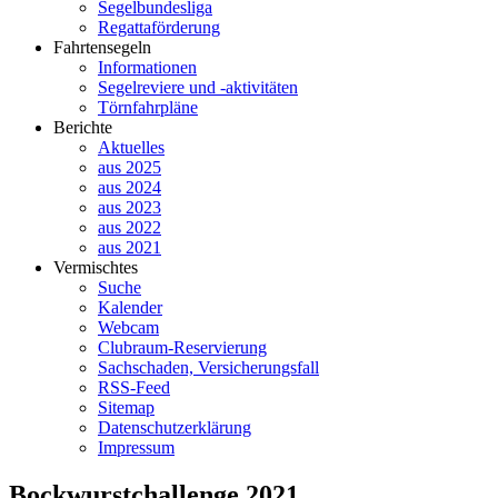
Segelbundesliga
Regattaförderung
Fahrtensegeln
Informationen
Segelreviere und -aktivitäten
Törnfahrpläne
Berichte
Aktuelles
aus 2025
aus 2024
aus 2023
aus 2022
aus 2021
Vermischtes
Suche
Kalender
Webcam
Clubraum-Reservierung
Sachschaden, Versicherungsfall
RSS-Feed
Sitemap
Datenschutzerklärung
Impressum
Bockwurstchallenge 2021