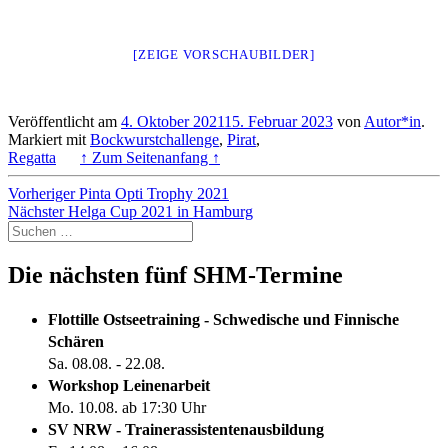
[ZEIGE VORSCHAUBILDER]
Veröffentlicht am
4. Oktober 2021
15. Februar 2023
von
Autor*in
.
Markiert mit
Bockwurstchallenge
,
Pirat
,
Regatta
↑ Zum Seitenanfang ↑
Beitragsnavigation
Vorheriger
Vorheriger
Pinta Opti Trophy 2021
Nächster
Beitrag:
Nächster
Helga Cup 2021 in Hamburg
Suchen
Beitrag:
nach:
Die nächsten fünf SHM-Termine
Flottille Ostseetraining - Schwedische und Finnische
Schären
Sa. 08.08. - 22.08.
Workshop Leinenarbeit
Mo. 10.08. ab 17:30 Uhr
SV NRW - Trainerassistentenausbildung