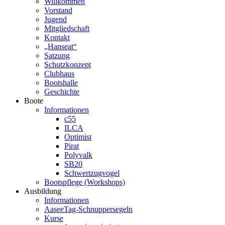
Willkommen
Vorstand
Jugend
Mitgliedschaft
Kontakt
„Hanseat“
Satzung
Schutzkonzept
Clubhaus
Bootshalle
Geschichte
Boote
Informationen
c55
ILCA
Optimist
Pirat
Polyvalk
SB20
Schwertzugvogel
Bootspflege (Workshops)
Ausbildung
Informationen
AaseeTag-Schnuppersegeln
Kurse