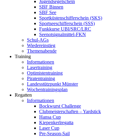
Jugendsegelschein
SBF Binnen
SBF See
Sportküstenschifferschein (SKS)
Sportseeschifferschein (SSS)
Funkkurse UBI/SRC/LRC
Seenotsignalmittel-FKN
Schul-AGs
Wiedereinstieg
Themenabende
Training
Informationen
Lasertraining
Optimistentraining
Piratentraining
Landesstützpunkt Münster
Wochentrainingsplan
Regatten
Informationen
Bockwurst Challenge
Clubmeisterschaften – Yardstick
Hansa Cup
Kiepenkerlregatta
Laser Cup
Pre-Season-Sail