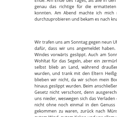
Ende. Am Ende des Tages, als alle in de
genau das richtige für die ermattete
konnten. Am Abend machte ich mich n
durchzuprobieren und bekam es nach kna
Wir trafen uns am Sonntag gegen neun Uh
dafür, dass wir uns angemeldet haben
Windes vorwärts geslippt. Auch am Sonn
Wohltat für das Segeln, aber ein zermü
selbst blieb an Land, während drauße
wurden, und trank mit den Eltern Heißg
blieben wir nicht, da wir schon mein Bo
hinaus geslippt wurden. Beim anschließe
Gesetz nicht verschont, denn ausgerechn
uns nieder, weswegen sich das Verladen 
nicht ohne noch einmal in den Genuss
gekommen zu waren, zurück nach Müns