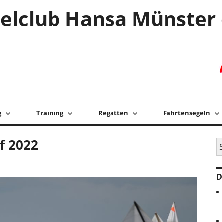
elclub Hansa Münster 
g
Training
Regatten
Fahrtensegeln
f 2022
S
na
D