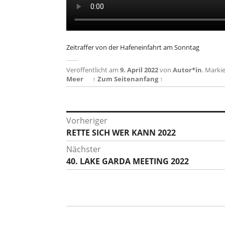
Zeitraffer von der Hafeneinfahrt am Sonntag
Veröffentlicht am
9. April 2022
von
Autor*in
.
Markie
Meer
↑ Zum Seitenanfang ↑
Beitragsnavigation
Vorheriger
Vorheriger
RETTE SICH WER KANN 2022
Beitrag:
Nächster
Nächster
40. LAKE GARDA MEETING 2022
Beitrag: