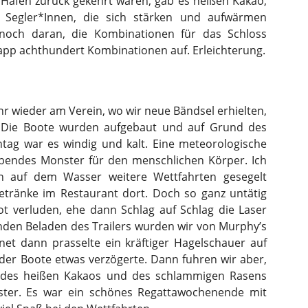
n Hafen zurück gekehrt waren, gab es heißen Kakao,
n Segler*Innen, die sich stärken und aufwärmen
och daran, die Kombinationen für das Schloss
pp achthundert Kombinationen auf. Erleichterung.
r wieder am Verein, wo wir neue Bändsel erhielten,
. Die Boote wurden aufgebaut und auf Grund des
tag war es windig und kalt. Eine meteorologische
rbendes Monster für den menschlichen Körper. Ich
n auf dem Wasser weitere Wettfahrten gesegelt
etränke im Restaurant dort. Doch so ganz untätig
ot verluden, ehe dann Schlag auf Schlag die Laser
nden Beladen des Trailers wurden wir von Murphy’s
et dann prasselte ein kräftiger Hagelschauer auf
der Boote etwas verzögerte. Dann fuhren wir aber,
 des heißen Kakaos und des schlammigen Rasens
ter. Es war ein schönes Regattawochenende mit