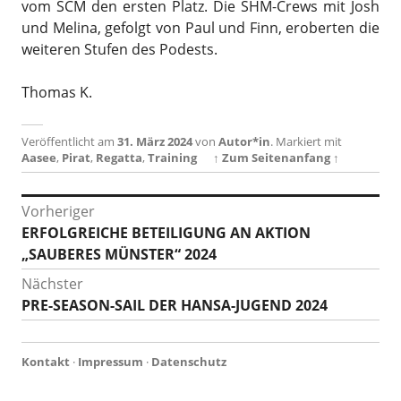
vom SCM den ersten Platz. Die SHM-Crews mit Josh
und Melina, gefolgt von Paul und Finn, eroberten die
weiteren Stufen des Podests.
Thomas K.
Veröffentlicht am
31. März 2024
von
Autor*in
.
Markiert mit
Aasee
,
Pirat
,
Regatta
,
Training
↑ Zum Seitenanfang ↑
Beitragsnavigation
Vorheriger
Vorheriger
ERFOLGREICHE BETEILIGUNG AN AKTION
Beitrag:
„SAUBERES MÜNSTER“ 2024
Nächster
Nächster
PRE-SEASON-SAIL DER HANSA-JUGEND 2024
Beitrag:
Kontakt
·
Impressum
·
Datenschutz