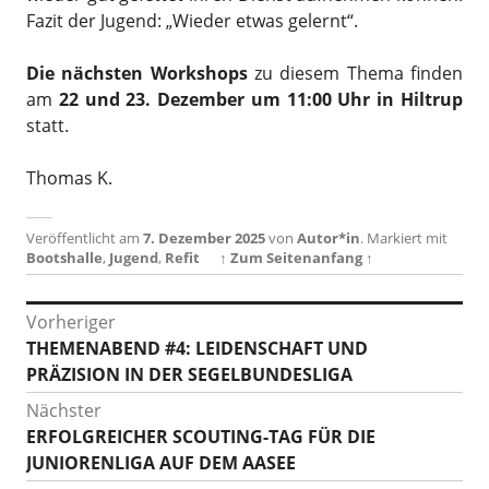
Fazit der Jugend: „Wieder etwas gelernt“.
Die nächsten Workshops
zu diesem Thema finden
am
22 und 23. Dezember um 11:00 Uhr in Hiltrup
statt.
Thomas K.
Veröffentlicht am
7. Dezember 2025
von
Autor*in
.
Markiert mit
Bootshalle
,
Jugend
,
Refit
↑ Zum Seitenanfang ↑
Beitragsnavigation
Vorheriger
Vorheriger
THEMENABEND #4: LEIDENSCHAFT UND
Beitrag:
PRÄZISION IN DER SEGELBUNDESLIGA
Nächster
Nächster
ERFOLGREICHER SCOUTING-TAG FÜR DIE
Beitrag:
JUNIORENLIGA AUF DEM AASEE