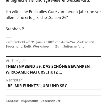
erfolgreichen Grundlage weiterentwickelt wird.
Ich wünsche Euch alles Gute zum neuen Jahr und vor
allem eine erfolgreiche „Saison 26“
Stephan B.
Veröffentlicht am
31. Januar 2026
von
Autor*in
.
Markiert mit
Bootshalle
,
Refit
,
Workshop
↑ Zum Seitenanfang ↑
Beitragsnavigation
Vorheriger
Vorheriger
THEMENABEND #9: DAS SCHÖNE BEWAHREN –
Beitrag:
WIRKSAMER NATURSCHUTZ …
Nächster
Nächster
„BEI MIR FUNKT’S“: UBI UND SRC
Beitrag:
Kontakt
·
Impressum
·
Datenschutz