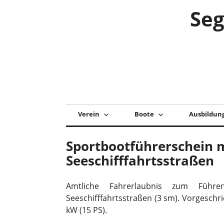
Zum
Seg
Inhalt
springen
Verein
Boote
Ausbildun
Sportbootführerschein 
Seeschifffahrtsstraßen
Amtliche Fahrerlaubnis zum Führ
Seeschifffahrtsstraßen (3 sm). Vorgeschr
kW (15 PS).