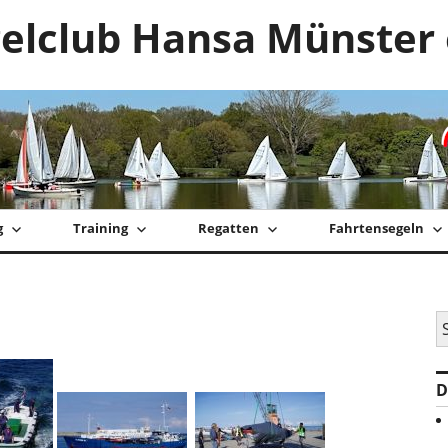
elclub Hansa Münster 
g
Training
Regatten
Fahrtensegeln
S
na
D