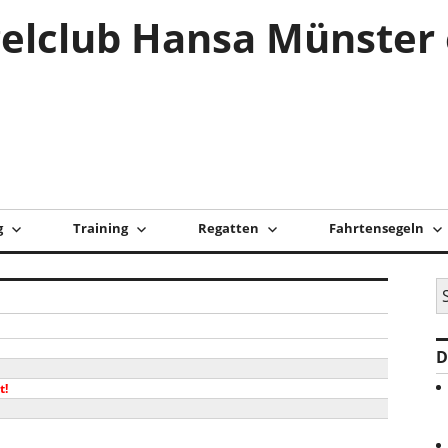
elclub Hansa Münster 
g
Training
Regatten
Fahrtensegeln
S
na
D
t!