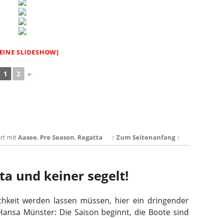
 EINE SLIDESHOW]
1
2
►
rt mit
Aasee
,
Pre Season
,
Regatta
↑ Zum Seitenanfang ↑
tta und keiner segelt!
ichkeit werden lassen müssen, hier ein dringender
 Hansa Münster: Die Saison beginnt, die Boote sind