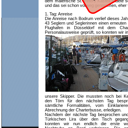
dem malerische St. Peters Kastell bildete 
und das sei schon vorweg genommen, eher 
1. Tag: Anreise
Die Anreise nach Bodrum verlief dieses Jah
43 Seglern und Seglerinnen einen erneuten 
Flughafen in Düsseldorf mit dem Char
Personalausweise geprüft, so konnten wir i
unsere Skipper. Die mussten noch bei K
den Törn für den nächsten Tag besp
sämtliche Formalitäten, vom Einklarier
Abrechnung der Charterbusse, erledigen.
Nachdem der nächste Tag besprochen und
Türkischen Lira über den Tisch gegan
konnten wir nun endlich die erste woh