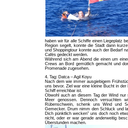
haben wir für alle Schiffe einen Liegeplatz
Region segelt, konnte die Stadt dann kurz
und Shoppingtour konnte auch der Bedarf na
Cafès gedeckt werden.
Während sich am Abend die einen um einen
Crews an Bord gemütlich gemacht und dort
Promenade zugesehen.
4. Tag: Datca – Agil Koyu
Nach dem wie immer ausgiebigem Frühstück
uns bevor. Ziel war eine kleine Bucht in d
Schiff erreichbar ist.
Obwohl auch an diesem Tag der Wind nur 
Meer genossen. Dennoch versuchten wir
Rübenschwein, schenk uns Wind und Son
Gemecker. Drum nimm den Schluck und la
Dich pünktlich wecken" uns doch noch etw
nicht, oder er war gerade anderweitig besc
Überstunden machen.