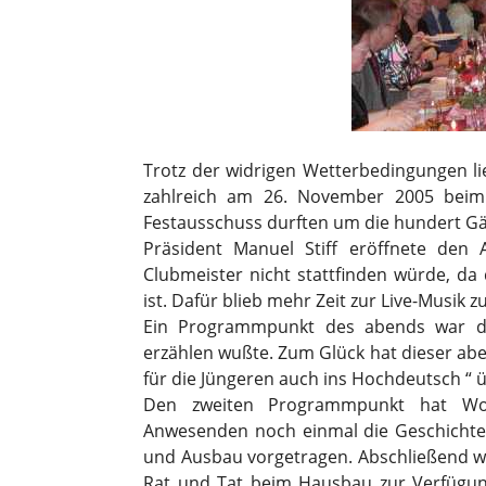
Trotz der widrigen Wetterbedingungen li
zahlreich am 26. November 2005 bei
Festausschuss durften um die hundert Gä
Präsident Manuel Stiff eröffnete den 
Clubmeister nicht stattfinden würde, da
ist. Dafür blieb mehr Zeit zur Live-Musik z
Ein Programmpunkt des abends war de
erzählen wußte. Zum Glück hat dieser abe
für die Jüngeren auch ins Hochdeutsch “ ü
Den zweiten Programmpunkt hat Wol
Anwesenden noch einmal die Geschichte
und Ausbau vorgetragen. Abschließend wu
Rat und Tat beim Hausbau zur Verfügung 