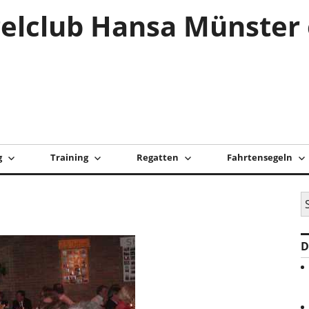
elclub Hansa Münster 
g
Training
Regatten
Fahrtensegeln
S
na
D