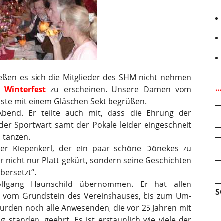
eßen es sich die Mitglieder des SHM nicht nehmen
.
m
Winterfest
zu erscheinen. Unsere Damen vom
ste mit einem Gläschen Sekt begrüßen.
Abend. Er teilte auch mit, dass die Ehrung der
 der Sportwart samt der Pokale leider eingeschneit
u tanzen.
r Kiepenkerl, der ein paar schöne Dönekes zu
r nicht nur Platt gekürt, sondern seine Geschichten
bersetzt“.
fgang Haunschild übernommen. Er hat allen
S
 vom Grundstein des Vereinshauses, bis zum Um-
rden noch alle Anwesenden, die vor 25 Jahren mit
standen, geehrt. Es ist erstaunlich wie viele der