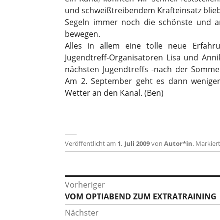
und schweißtreibendem Krafteinsatz blieb
Segeln immer noch die schönste und an
bewegen.
Alles in allem eine tolle neue Erfah
Jugendtreff-Organisatoren Lisa und Anni
nächsten Jugendtreffs -nach der Somme
Am 2. September geht es dann weniger 
Wetter an den Kanal. (Ben)
Veröffentlicht am
1. Juli 2009
von
Autor*in
.
Markier
Beitragsnavigation
Vorheriger
Vorheriger
VOM OPTIABEND ZUM EXTRATRAINING
Beitrag:
Nächster