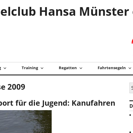
elclub Hansa Münster 
g
Training
Regatten
Fahrtensegeln
se 2009
S
na
ort für die Jugend: Kanufahren
D