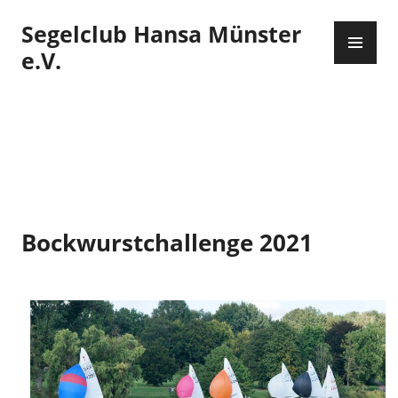
Zum
Segelclub Hansa Münster
Inhalt
PR
springen
ME
e.V.
Bockwurstchallenge 2021