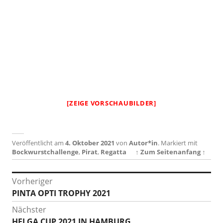
[ZEIGE VORSCHAUBILDER]
Veröffentlicht am
4. Oktober 2021
von
Autor*in
.
Markiert mit
Bockwurstchallenge
,
Pirat
,
Regatta
↑ Zum Seitenanfang ↑
Beitragsnavigation
Vorheriger
Vorheriger
PINTA OPTI TROPHY 2021
Beitrag:
Nächster
Nächster
HELGA CUP 2021 IN HAMBURG