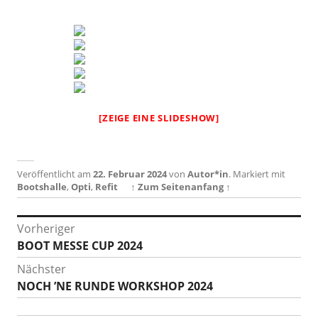
[ZEIGE EINE SLIDESHOW]
Veröffentlicht am
22. Februar 2024
von
Autor*in
.
Markiert mit
Bootshalle
,
Opti
,
Refit
↑ Zum Seitenanfang ↑
Beitragsnavigation
Vorheriger
Vorheriger
BOOT MESSE CUP 2024
Beitrag:
Nächster
Nächster
NOCH ’NE RUNDE WORKSHOP 2024
Beitrag: