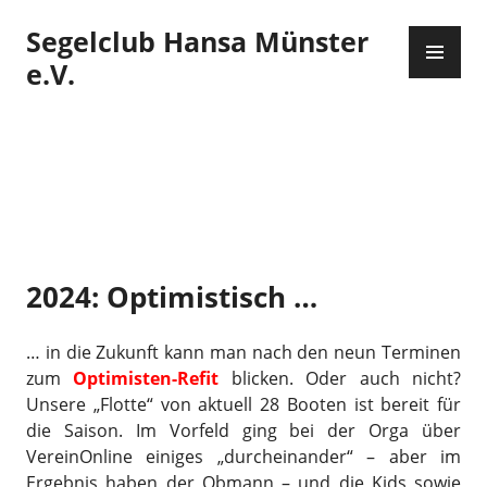
Zum
Segelclub Hansa Münster
Inhalt
PR
springen
ME
e.V.
2024: Optimistisch …
… in die Zukunft kann man nach den neun Terminen
zum
Optimisten-Refit
blicken. Oder auch nicht?
Unsere „Flotte“ von aktuell 28 Booten ist bereit für
die Saison. Im Vorfeld ging bei der Orga über
VereinOnline einiges „durcheinander“ – aber im
Ergebnis haben der Obmann – und die Kids sowie