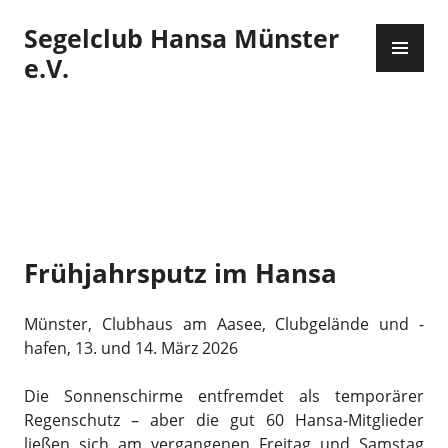
Zum
Segelclub Hansa Münster
Inhalt
PR
springen
ME
e.V.
Frühjahrsputz im Hansa
Münster, Clubhaus am Aasee, Clubgelände und -
hafen, 13. und 14. März 2026
Die Sonnenschirme entfremdet als temporärer
Regenschutz – aber die gut 60 Hansa-Mitglieder
ließen sich am vergangenen Freitag und Samstag