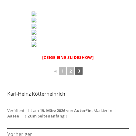
[ZEIGE EINE SLIDESHOW]
◄
1
2
3
Karl-Heinz Kötterheinrich
Veröffentlicht am
19. März 2026
von
Autor*in
.
Markiert mit
Aasee
↑ Zum Seitenanfang ↑
Beitragsnavigation
Vorheriger