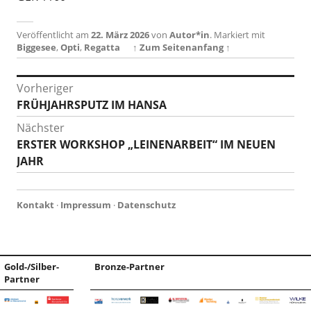
Veröffentlicht am
22. März 2026
von
Autor*in
.
Markiert mit
Biggesee
,
Opti
,
Regatta
↑ Zum Seitenanfang ↑
Beitragsnavigation
Vorheriger
Vorheriger
FRÜHJAHRSPUTZ IM HANSA
Beitrag:
Nächster
Nächster
ERSTER WORKSHOP „LEINENARBEIT“ IM NEUEN
Beitrag:
JAHR
Kontakt
·
Impressum
·
Datenschutz
Gold-/Silber-
Bronze-Partner
Partner