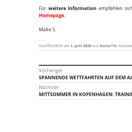
Für
weitere Information
empfehlen sic
Homepage
.
Malte S.
Veröffentlicht am
1. Juni 2026
von
Autor*in
.
Markier
Beitragsnavigation
Vorheriger
Vorheriger
SPANNENDE WETTFAHRTEN AUF DEM AA
Beitrag:
Nächster
Nächster
MITTSOMMER IN KOPENHAGEN: TRAINI
Beitrag: