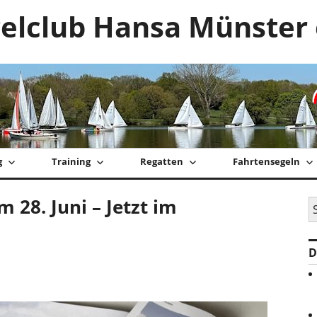
elclub Hansa Münster 
g
Training
Regatten
Fahrtensegeln
 28. Juni – Jetzt im
S
na
D