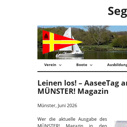
Zum
Seg
Inhalt
springen
Verein
Boote
Ausbildun
Leinen los! – AaseeTag am
MÜNSTER! Magazin
Münster, Juni 2026
Wer die aktuelle Ausgabe des
MÜNSTER! Magazin in den