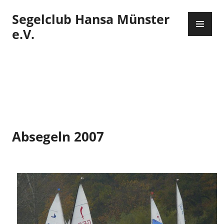
Zum
Segelclub Hansa Münster
Inhalt
PR
springen
ME
e.V.
Absegeln 2007