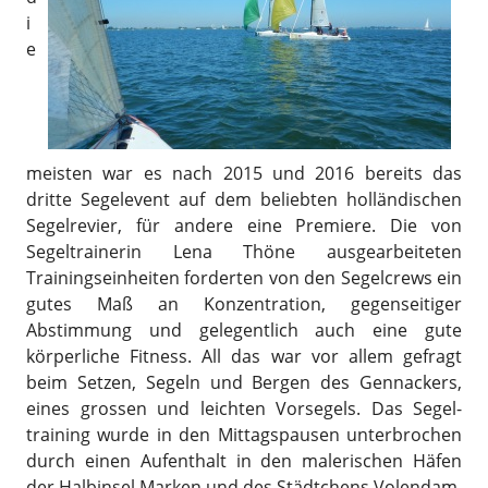
i
e
meisten war es nach 2015 und 2016 bereits das
dritte Segelevent auf dem beliebten holländischen
Segelrevier, für andere eine Premiere. Die von
Segeltrainerin Lena Thöne ausgearbeiteten
Trainings­einheiten forderten von den Segelcrews ein
gutes Maß an Konzentration, gegenseitiger
Abstimmung und gelegentlich auch eine gute
körperliche Fitness. All das war vor allem gefragt
beim Setzen, Segeln und Bergen des Gennackers,
eines grossen und leichten Vorsegels. Das Segel­
training wurde in den Mittagspausen unterbrochen
durch einen Aufenthalt in den malerischen Häfen
der Halbinsel Marken und des Städtchens Volendam.