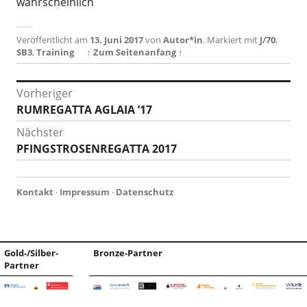
wahrscheinlich
Veröffentlicht am
13. Juni 2017
von
Autor*in
.
Markiert mit
J/70
,
SB3
,
Training
↑ Zum Seitenanfang ↑
Beitragsnavigation
Vorheriger
Vorheriger
RUMREGATTA AGLAIA ’17
Beitrag:
Nächster
Nächster
PFINGSTROSENREGATTA 2017
Beitrag:
Kontakt
·
Impressum
·
Datenschutz
Gold-/Silber-
Bronze-Partner
Partner