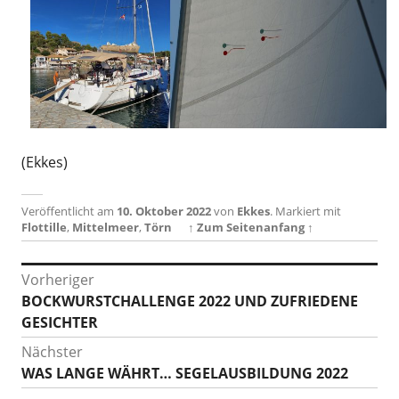
(Ekkes)
Veröffentlicht am
10. Oktober 2022
von
Ekkes
.
Markiert mit
Flottille
,
Mittelmeer
,
Törn
↑ Zum Seitenanfang ↑
Beitragsnavigation
Vorheriger
Vorheriger
BOCKWURSTCHALLENGE 2022 UND ZUFRIEDENE
Beitrag:
GESICHTER
Nächster
Nächster
WAS LANGE WÄHRT… SEGELAUSBILDUNG 2022
Beitrag: