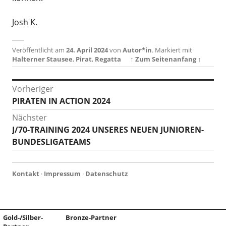
Josh K.
Veröffentlicht am
24. April 2024
von
Autor*in
.
Markiert mit
Halterner Stausee
,
Pirat
,
Regatta
↑ Zum Seitenanfang ↑
Beitragsnavigation
Vorheriger
Vorheriger
PIRATEN IN ACTION 2024
Beitrag:
Nächster
Nächster
J/70-TRAINING 2024 UNSERES NEUEN JUNIOREN-
Beitrag:
BUNDESLIGATEAMS
Kontakt
·
Impressum
·
Datenschutz
Gold-/Silber-
Bronze-Partner