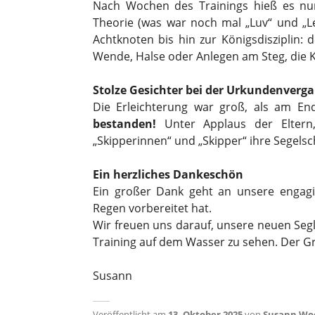
Nach Wochen des Trainings hieß es nun
Theorie (was war noch mal „Luv“ und „Le
Achtknoten bis hin zur Königsdisziplin
Wende, Halse oder Anlegen am Steg, die Ki
Stolze Gesichter bei der Urkundenverg
Die Erleichterung war groß, als am En
bestanden!
Unter Applaus der Eltern,
„Skipperinnen“ und „Skipper“ ihre Segel
Ein herzliches Dankeschön
Ein großer Dank geht an unsere engagi
Regen vorbereitet hat.
Wir freuen uns darauf, unsere neuen Seg
Training auf dem Wasser zu sehen. Der Gru
Susann
Veröffentlicht am
13. Oktober 2025
von
Susann Wo