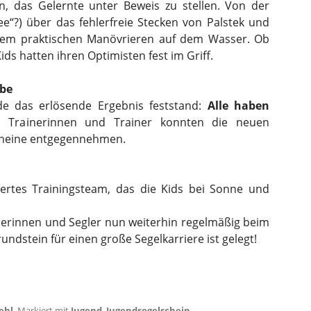
, das Gelernte unter Beweis zu stellen. Von der
e“?) über das fehlerfreie Stecken von Palstek und
: dem praktischen Manövrieren auf dem Wasser. Ob
ds hatten ihren Optimisten fest im Griff.
abe
de das erlösende Ergebnis feststand:
Alle haben
 Trainerinnen und Trainer konnten die neuen
scheine entgegennehmen.
ertes Trainingsteam, das die Kids bei Sonne und
lerinnen und Segler nun weiterhin regelmäßig beim
ndstein für einen große Segelkarriere ist gelegt!
ehl
.
Markiert mit
Jugend
,
Jugendsegelschein
,