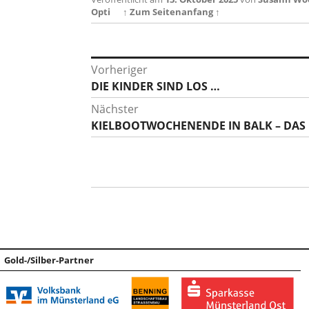
Opti
↑ Zum Seitenanfang ↑
Beitragsnavigation
Vorheriger
Vorheriger
DIE KINDER SIND LOS …
Beitrag:
Nächster
Nächster
KIELBOOTWOCHENENDE IN BALK – DAS
Beitrag:
Gold-/Silber-Partner