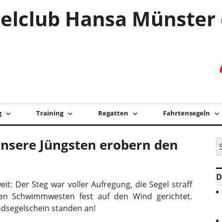
elclub Hansa Münster 
g
Training
Regatten
Fahrtensegeln
Unsere Jüngsten erobern den
S
na
D
it: Der Steg war voller Aufregung, die Segel straff
en Schwimmwesten fest auf den Wind gerichtet.
dsegelschein standen an!