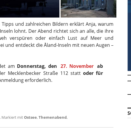
n Tipps und zahlreichen Bildern erklärt Anja, warum
nseln lohnt. Der Abend richtet sich an alle, die ihre
weh verspüren oder einfach Lust auf Meer und
ei und entdeckt die Åland-Inseln mit neuen Augen –
ndet am
Donnerstag, den
27. November
ab
r Mecklenbecker Straße 112 statt
oder für
e Anmeldung erforderlich.
S
.
Markiert mit
Ostsee
,
Themenabend
,