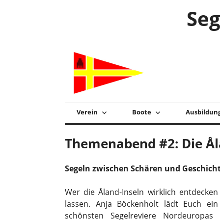
Zum
Seg
Inhalt
springen
Verein
Boote
Ausbildun
Themenabend #2: Die Ål
Segeln zwischen Schären und Geschich
Wer die Åland-Inseln wirklich entdecken
lassen. Anja Böckenholt lädt Euch ein
schönsten Segelreviere Nordeuropas 