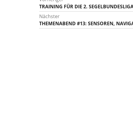
Vorheriger
TRAINING FÜR DIE 2. SEGELBUNDESLIG
Beitrag:
Nächster
Nächster
THEMENABEND #13: SENSOREN, NAVIG
Beitrag: