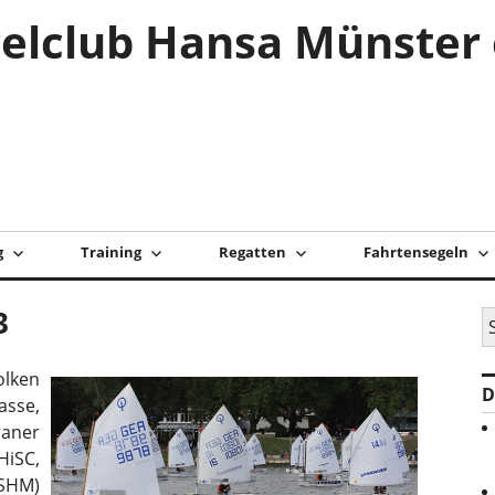
elclub Hansa Münster 
g
Training
Regatten
Fahrtensegeln
3
S
na
olken
D
asse,
aner
iSC,
SHM)