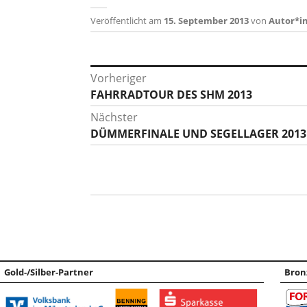
Veröffentlicht am
15. September 2013
von
Autor*i
Beitragsnavigation
Vorheriger
Vorheriger
FAHRRADTOUR DES SHM 2013
Beitrag:
Nächster
Nächster
DÜMMERFINALE UND SEGELLAGER 2013
Beitrag:
Gold-/Silber-Partner
Bron