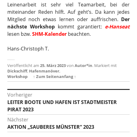
Leinenarbeit ist sehr viel Teamarbeit, bei der
miteinander Reden hilft. Auf geht’s. Da kann jedes
Mitglied noch etwas lernen oder auffrischen.
Der
nächste Workshop
kommt garantiert:
e-Hanseat
lesen bzw.
SHM-Kalender
beachten.
Hans-Christoph T.
Veröffentlicht am
25. März 2023
von
Autor*in
.
Markiert mit
Dickschiff
,
Hafenmanöver
,
Workshop
↑ Zum Seitenanfang ↑
Beitragsnavigation
Vorheriger
Vorheriger
LEITER BOOTE UND HAFEN IST STADTMEISTER
Beitrag:
PIRAT 2023
Nächster
Nächster
AKTION „SAUBERES MÜNSTER“ 2023
Beitrag: