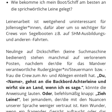
Wie bekomme ich mein Boot/Schiff am besten an
die sprichwörtliche Leine gelegt?
Leinenarbeit ist weitgehend uninteressant für
Jollensegler*innen, dafür aber um so wichtiger für
Crews von Segelbooten z.B. auf SHM-Ausbildungs-
und anderen -Fahrten.
Neulinge auf Dickschiffen (keine Suchmaschine
bedienen!) stehen manchmal auf verlorenem
Posten, nachdem der/die für das Manöver
verantwortliche Rudergänger*in/Steuermann bzw. -
frau die Crew zum An- und Ablegen einteilt hat.
„Du,
<Name>, gehst an die Backbord-Achterleine und
wirfst sie an Land, wenn ich es sage.“
, könnte die
Anweisung lauten.
Oder
, befehlsmäßig knapp:
„Zieh
Leine!“
, bei jemandem, der/die mit den Nuancen
unserer Sprache weniger vertraut ist. Kein Wunder,
wenn ein fragendes Gesicht auftaucht oder das