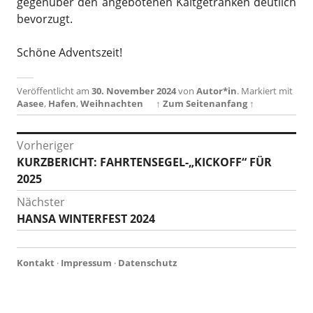
gegenüber den angebotenen Kaltgetränken deutlich
bevorzugt.
Schöne Adventszeit!
Veröffentlicht am
30. November 2024
von
Autor*in
.
Markiert mit
Aasee
,
Hafen
,
Weihnachten
↑ Zum Seitenanfang ↑
Beitragsnavigation
Vorheriger
Vorheriger
KURZBERICHT: FAHRTENSEGEL-„KICKOFF“ FÜR
Beitrag:
2025
Nächster
Nächster
HANSA WINTERFEST 2024
Beitrag:
Kontakt
·
Impressum
·
Datenschutz