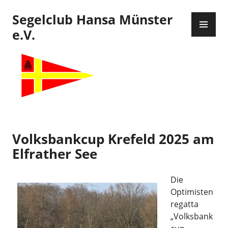
Zum
Segelclub Hansa Münster
Inhalt
PR
springen
ME
e.V.
Volksbankcup Krefeld 2025 am
Elfrather See
Die
Optimisten
regatta
„Volksbank