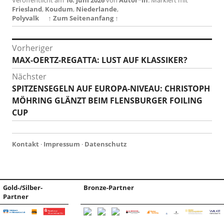
Veröffentlicht am
16. Juni 2026
von
Autor*in
.
Markiert mit
Friesland
,
Koudum
,
Niederlande
,
Polyvalk
↑ Zum Seitenanfang ↑
Beitragsnavigation
Vorheriger
Vorheriger
MAX-OERTZ-REGATTA: LUST AUF KLASSIKER?
Beitrag:
Nächster
Nächster
SPITZENSEGELN AUF EUROPA-NIVEAU: CHRISTOPH
Beitrag:
MÖHRING GLÄNZT BEIM FLENSBURGER FOILING
CUP
Kontakt
·
Impressum
·
Datenschutz
Gold-/Silber-
Bronze-Partner
Partner