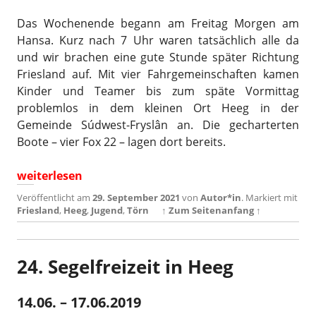
Das Wochenende begann am Freitag Morgen am
Hansa. Kurz nach 7 Uhr waren tatsächlich alle da
und wir brachen eine gute Stunde später Richtung
Friesland auf. Mit vier Fahrgemeinschaften kamen
Kinder und Teamer bis zum späte Vormittag
problemlos in dem kleinen Ort Heeg in der
Gemeinde Súdwest-Fryslân an. Die gecharterten
Boote – vier Fox 22 – lagen dort bereits.
„Jugendtörn 2021“
weiterlesen
Veröffentlicht am
29. September 2021
von
Autor*in
.
Markiert mit
Friesland
,
Heeg
,
Jugend
,
Törn
↑ Zum Seitenanfang ↑
24. Segelfreizeit in Heeg
14.06. – 17.06.2019