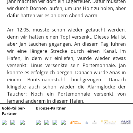
Jahr machten wir dort ein Lagerfeuer. Dafür mussten
wir durch Dornen laufen, um uns Holz zu holen, aber
dafür hatten wir es an dem Abend warm.
Am 12.05. musste schon wieder getaucht werden,
denn wir hatten einen Topf versenkt. Dieses Mal ist
aber Jan tauchen gegangen. An diesem Tag fuhren
wir eine längere Strecke durch einen Kanal. Im
Hafen, in dem wir einliefen, wurde wieder etwas
versenkt: Linus versenkte sein Portemonnaie. Jan
konnte es erfolgreich bergen. Danach wurde Anas in
einem Bootsmannstuhl hochgezogen. Danach
klingelte auch schon wieder die Alarmglocke der
Taucher: Noch ein Portemonnaie versenkt von
jemand anderem in diesem Hafen.
Gold-/Silber-
Bronze-Partner
Partner
Am nächsten Tag fuhren wir dann Richtung
Starthafen. Dabei fuhren wir an einem halb
versunkenen Polyvalken vorbei. Im Hafen konnten