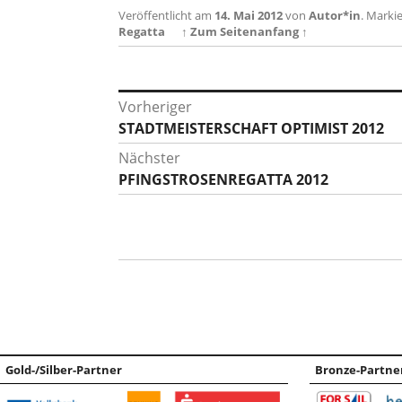
Veröffentlicht am
14. Mai 2012
von
Autor*in
.
Markie
Regatta
↑ Zum Seitenanfang ↑
Beitragsnavigation
Vorheriger
Vorheriger
STADTMEISTERSCHAFT OPTIMIST 2012
Beitrag:
Nächster
Nächster
PFINGSTROSENREGATTA 2012
Beitrag:
Gold-/Silber-Partner
Bronze-Partne