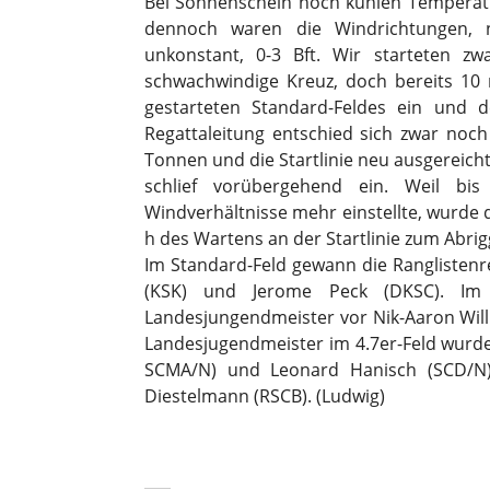
Bei Sonnenschein noch kühlen Temperatur
dennoch waren die Windrichtungen, n
unkonstant, 0-3 Bft. Wir starteten zw
schwachwindige Kreuz, doch bereits 10 m
gestarteten Standard-Feldes ein und 
Regattaleitung entschied sich zwar noc
Tonnen und die Startlinie neu ausgereich
schlief vorübergehend ein. Weil bi
Windverhältnisse mehr einstellte, wurde
h des Wartens an der Startlinie zum Abri
Im Standard-Feld gewann die Ranglisten
(KSK) und Jerome Peck (DKSC). Im R
Landesjungendmeister vor Nik-Aaron Will
Landesjugendmeister im 4.7er-Feld wurde
SCMA/N) und Leonard Hanisch (SCD/N). 
Diestelmann (RSCB). (Ludwig
)