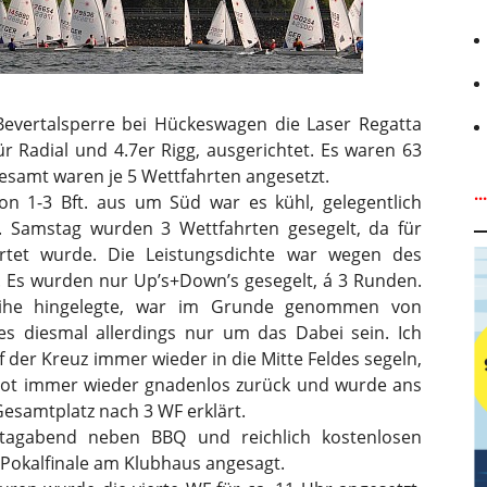
evertalsperre bei Hückeswagen die Laser Regatta
ür Radial und 4.7er Rigg, ausgerichtet. Es waren 63
gesamt waren je 5 Wettfahrten angesetzt.
.
n 1-3 Bft. aus um Süd war es kühl, gelegentlich
 Samstag wurden 3 Wettfahrten gesegelt, da für
tet wurde. Die Leistungsdichte war wegen des
h. Es wurden nur Up’s+Down’s gesegelt, á 3 Runden.
eihe hingelegte, war im Grunde genommen von
es diesmal allerdings nur um das Dabei sein. Ich
f der Kreuz immer wieder in die Mitte Feldes segeln,
oot immer wieder gnadenlos zurück und wurde ans
esamtplatz nach 3 WF erklärt.
stagabend neben BBQ und reichlich kostenlosen
Pokalfinale am Klubhaus angesagt.