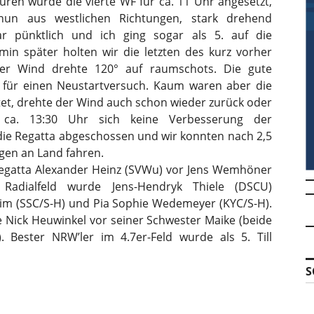
en wurde die vierte WF für ca. 11 Uhr angesetzt,
un aus westlichen Richtungen, stark drehend
ar pünktlich und ich ging sogar als 5. auf die
in später holten wir die letzten des kurz vorher
der Wind drehte 120° auf raumschots. Die gute
h für einen Neustartversuch. Kaum waren aber die
tet, drehte der Wind auch schon wieder zurück oder
s ca. 13:30 Uhr sich keine Verbesserung der
 die Regatta abgeschossen und wir konnten nach 2,5
ggen an Land fahren.
regatta Alexander Heinz (SVWu) vor Jens Wemhöner
adialfeld wurde Jens-Hendryk Thiele (DSCU)
im (SSC/S-H) und Pia Sophie Wedemeyer (KYC/S-H).
 Nick Heuwinkel vor seiner Schwester Maike (beide
Bester NRW’ler im 4.7er-Feld wurde als 5. Till
S