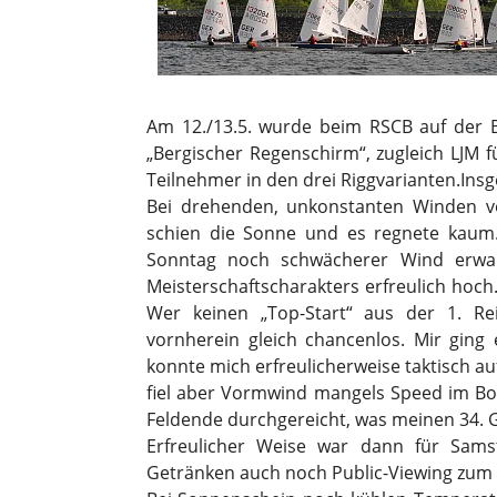
Am 12./13.5. wurde beim RSCB auf der B
„Bergischer Regenschirm“, zugleich LJM f
Teilnehmer in den drei Riggvarianten.Ins
Bei drehenden, unkonstanten Winden vo
schien die Sonne und es regnete kaum.
Sonntag noch schwächerer Wind erwar
Meisterschaftscharakters erfreulich hoc
Wer keinen „Top-Start“ aus der 1. R
vornherein gleich chancenlos. Mir ging 
konnte mich erfreulicherweise taktisch au
fiel aber Vormwind mangels Speed im B
Feldende durchgereicht, was meinen 34. G
Erfreulicher Weise war dann für Sam
Getränken auch noch Public-Viewing zum 