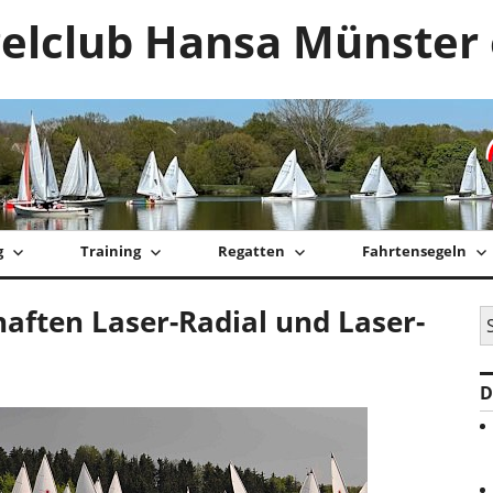
elclub Hansa Münster 
g
Training
Regatten
Fahrtensegeln
aften Laser-Radial und Laser-
S
na
D