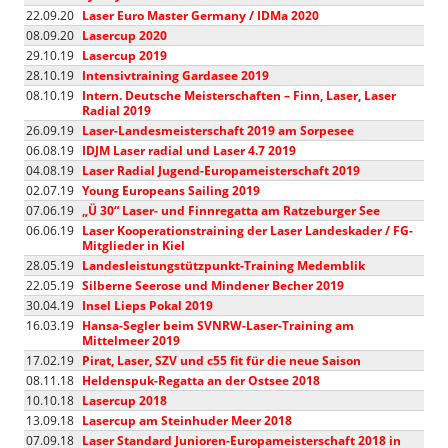
22.09.20
Laser Euro Master Germany / IDMa 2020
08.09.20
Lasercup 2020
29.10.19
Lasercup 2019
28.10.19
Intensivtraining Gardasee 2019
08.10.19
Intern. Deutsche Meisterschaften – Finn, Laser, Laser
Radial 2019
26.09.19
Laser-Landesmeisterschaft 2019 am Sorpesee
06.08.19
IDJM Laser radial und Laser 4.7 2019
04.08.19
Laser Radial Jugend-Europameisterschaft 2019
02.07.19
Young Europeans Sailing 2019
07.06.19
„Ü 30“ Laser- und Finnregatta am Ratzeburger See
06.06.19
Laser Kooperationstraining der Laser Landeskader / FG-
Mitglieder in Kiel
28.05.19
Landesleistungstützpunkt-Training Medemblik
22.05.19
Silberne Seerose und Mindener Becher 2019
30.04.19
Insel Lieps Pokal 2019
16.03.19
Hansa-Segler beim SVNRW-Laser-Training am
Mittelmeer 2019
17.02.19
Pirat, Laser, SZV und c55 fit für die neue Saison
08.11.18
Heldenspuk-Regatta an der Ostsee 2018
10.10.18
Lasercup 2018
13.09.18
Lasercup am Steinhuder Meer 2018
07.09.18
Laser Standard Junioren-Europameisterschaft 2018 in