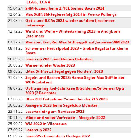
ILCA 6, ILCA 4
15.04.24
SHM-Jugend beim 2. YCL Sailing Boom 2024
12.04.24
Max Stiff: EM-Seglererfolg 2024 in Puerto Pollença
21.03.24
Optis und ILCAs 2024 wieder auf dem IJsselmeer
unterwegs
12.12.23
Wind und Welle – Wintertraining 2023 in Andijk am
IJsselmeer
07.12.23
Münster, Kiel, Rio: Max Stiff segelt auf Junioren-WM 2023
08.11.23
Schweriner Herbstpokal 2023 – Große Regatta für kleine
Boote
16.09.23
Lasercup 2023 und kleines Hafenfest
30.08.23
Warnemünder Woche 2023
09.08.23
„Max Stiff setzt Segel gegen Norden“, 2023
31.07.23
Segeln und Backen 2023: Hansa-Segler Max Stiff in der
WDR-Lokalzeit
18.07.23
Optitraining Kiel-Schilksee & Goldener/Silberner Opti
2023 (2 Berichte)
07.06.23
Über 200 Teilnehmer*innen bei der YES 2023
30.03.23
Ansegeln 2023 beim Segelclub Münster
23.11.22
Lasertraining am Gardasee 2022
10.11.22
Müde und voller Vorfreude – Absegeln 2022
25.09.22
WM 2022 in Vilamoura
07.09.22
Lasercup 2022
05.09.22
Laser-Wochenende in Oudega 2022