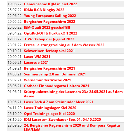
19.08.22
Gemeinsame IDJM in Kiel 2022
25.07.22
IDMa ILCA Dinghy 2022
22.06.22
Young Europeans Sailing 2022
29.05.22
Bergischer Regenschirm 2022
25.05.22
JEM-Quali 2022 geschafft!!!
09.04.22
OptiKickOff & IlcaKickOff 2022
12.03.22
3. Workshop der Jugend 2022
23.01.22
Erstes Leistungstraining auf dem Wasser 2022
29.10.21
Schweriner Herbstpokal 2021
20.09.21
Laser-WM 2021
16.09.21
Lasercup 2021
01.09.21
Bergischer Regenschirm 2021
14.08.21
Sommercamp 2.0 am Dümmer 2021
16.07.21
Warnemünder Woche 2021
28.06.21
Gothaer Einhandregatta Haltern 2021
01.06.21
Stützpunkttraining der Laser am 23./ 24.05.2021 auf dem
Aasee
19.05.21
Laser Tack 4.7 am Steinhuder Meer 2021
04.11.20
Laser-Trainingslager Kiel 2020
25.10.20
Opti-Trainingslager Kiel 2020
08.10.20
IDM Laser am Zwenkauer See, 01.-04.10.2020
28.09.20
24. Bergischer Regenschirm 2020 und Kompass Regatta
LJM/LJoM