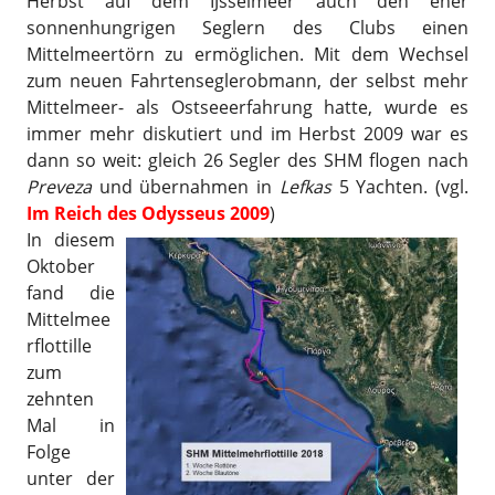
Herbst auf dem IJsselmeer auch den eher
sonnenhungrigen Seglern des Clubs einen
Mittelmeertörn zu ermöglichen. Mit dem Wechsel
zum neuen Fahrtenseglerobmann, der selbst mehr
Mittelmeer- als Ostseeerfahrung hatte, wurde es
immer mehr diskutiert und im Herbst 2009 war es
dann so weit: gleich 26 Segler des SHM flogen nach
Preveza
und übernahmen in
Lefkas
5 Yachten. (vgl.
Im Reich des Odysseus 2009
)
In diesem
Oktober
fand die
Mittelmee
rflottille
zum
zehnten
Mal in
Folge
unter der