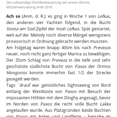
Die vollständige Flottillenbesatzung der ersten Woche
Mittelmeertraining SHM 2018
Ach so
(Anm. d. R.): es ging in Woche 1 von
Lefkas
,
den anderen vier Yachten folgend, in die Bucht
Sivota
am Süd-Zipfel der Insel
Lefkas
. Spät gestartet,
weil auf der Melody noch diverse Mängel wenigstens
provisorisch in Ordnung gebracht werden mussten.
Am Folgetag waren knapp 40sm bis nach
Prevezas
neuer, noch nicht ganz fertiger Marina zu bewältigen.
Der 35sm Schlag von
Preveza
in die tiefe und sehr
geschützte südlichste Bucht von
Paxos
der Ormos
Mongonisi
konnte immerhin fast 1/2 der Strecke
gesegelt werden.
Tags ´drauf war gemütliches Sightseeing von Bord
entlang der Westküste von
Paxos
mit Besuch der
imposanten Höhlen mit dem Dinghy angesagt, bevor
im Norden von
Paxos
die recht volle Bucht
Lakka
angelaufen wurde. Aus Platzgründen beide Buchten
von
Paxos
mit Anker und Landfeste – beinahe im