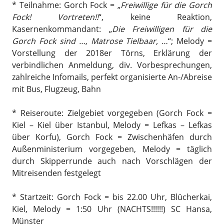
* Teilnahme: Gorch Fock = „
Freiwillige für die Gorch
Fock! Vortreten!!
“, keine Reaktion,
Kasernenkommandant: „
Die Freiwilligen für die
Gorch Fock sind …, Matrose Tielbaar, …
“; Melody =
Vorstellung der 2018er Törns, Erklärung der
verbindlichen Anmeldung, div. Vorbesprechungen,
zahlreiche Infomails, perfekt organisierte An-/Abreise
mit Bus, Flugzeug, Bahn
* Reiseroute: Zielgebiet vorgegeben (Gorch Fock =
Kiel – Kiel über Istanbul, Melody = Lefkas – Lefkas
über Korfu), Gorch Fock = Zwischenhäfen durch
Außenministerium vorgegeben, Melody = täglich
durch Skipperrunde auch nach Vorschlägen der
Mitreisenden festgelegt
* Startzeit: Gorch Fock = bis 22.00 Uhr, Blücherkai,
Kiel, Melody = 1:50 Uhr (NACHTS!!!!!!) SC Hansa,
Münster