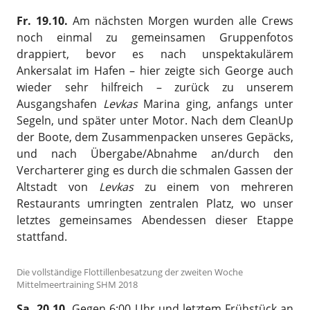
Fr. 19.10.
Am nächsten Morgen wurden alle Crews
noch einmal zu gemeinsamen Gruppenfotos
drappiert, bevor es nach unspektakulärem
Ankersalat im Hafen – hier zeigte sich George auch
wieder sehr hilfreich – zurück zu unserem
Ausgangshafen
Levkas
Marina ging, anfangs unter
Segeln, und später unter Motor. Nach dem CleanUp
der Boote, dem Zusammenpacken unseres Gepäcks,
und nach Übergabe/Abnahme an/durch den
Vercharterer ging es durch die schmalen Gassen der
Altstadt von
Levkas
zu einem von mehreren
Restaurants umringten zentralen Platz, wo unser
letztes gemeinsames Abendessen dieser Etappe
stattfand.
Die vollständige Flottillenbesatzung der zweiten Woche
Mittelmeertraining SHM 2018
Sa. 20.10.
Gegen 6:00 Uhr und letztem Frühstück an