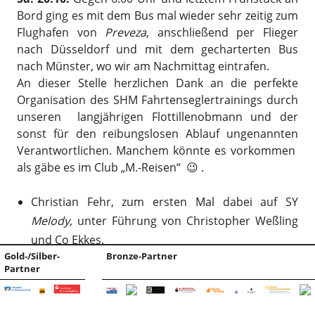
Bord ging es mit dem Bus mal wieder sehr zeitig zum
Flughafen von
Preveza
, anschließend per Flieger
nach Düsseldorf und mit dem gecharterten Bus
nach Münster, wo wir am Nachmittag eintrafen.
An dieser Stelle herzlichen Dank an die perfekte
Organisation des SHM Fahrtenseglertrainings durch
unseren langjährigen Flottillenobmann und der
sonst für den reibungslosen Ablauf ungenannten
Verantwortlichen. Manchem könnte es vorkommen
als gäbe es im Club „M.-Reisen“ 😉 .
Christian Fehr, zum ersten Mal dabei auf SY
Melody
, unter Führung von Christopher Weßling
und Co Ekkes.
Gold-/Silber-
Bronze-Partner
Partner
Veröffentlicht am
22. Oktober 2018
von
Ekkes
.
Markiert mit
Flottille
,
Mittelmeer
,
Törn
,
Training
↑ Zum Seitenanfang ↑