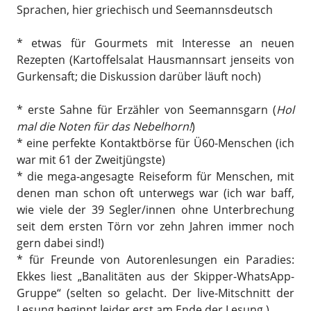
Sprachen, hier griechisch und Seemannsdeutsch
* etwas für Gourmets mit Interesse an neuen
Rezepten (Kartoffelsalat Hausmannsart jenseits von
Gurkensaft; die Diskussion darüber läuft noch)
* erste Sahne für Erzähler von Seemannsgarn (
Hol
mal die Noten für das Nebelhorn!
)
* eine perfekte Kontaktbörse für Ü60-Menschen (ich
war mit 61 der Zweitjüngste)
* die mega-angesagte Reiseform für Menschen, mit
denen man schon oft unterwegs war (ich war baff,
wie viele der 39 Segler/innen ohne Unterbrechung
seit dem ersten Törn vor zehn Jahren immer noch
gern dabei sind!)
* für Freunde von Autorenlesungen ein Paradies:
Ekkes liest „Banalitäten aus der Skipper-WhatsApp-
Gruppe“ (selten so gelacht. Der live-Mitschnitt der
Lesung beginnt leider erst am Ende der Lesung.)