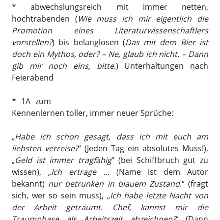
* abwechslungsreich mit immer netten,
hochtrabenden (
Wie muss ich mir eigentlich die
Promotion eines Literaturwissenschaftlers
vorstellen?
) bis belanglosen (
Das mit dem Bier ist
doch ein Mythos, oder? – Ne, glaub ich nicht. – Dann
gib mir noch eins, bitte.
) Unterhaltungen nach
Feierabend
* 1A zum
Kennenlernen toller, immer neuer Sprüche:
„
Habe ich schon gesagt, dass ich mit euch am
liebsten verreise?
“ (Jeden Tag ein absolutes Muss!),
„
Geld ist immer tragfähig
“ (bei Schiffbruch gut zu
wissen), „
Ich ertrage …
(Name ist dem Autor
bekannt)
nur betrunken in blauem Zustand.
“ (fragt
sich, wer so sein muss), „
Ich habe letzte Nacht von
der Arbeit geträumt. Chef, kannst mir die
Traumphase als Arbeitszeit abzeichnen?
“ (Dann