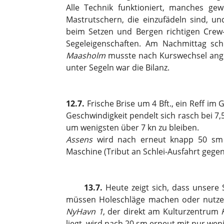
Alle Technik funktioniert, manches ge
Mastrutschern, die einzufädeln sind, u
beim Setzen und Bergen richtigen Crew-
Segeleigenschaften. Am Nachmittag schl
Maasholm
musste nach Kurswechsel ang
unter Segeln war die Bilanz.
12.7.
Frische Brise um 4 Bft., ein Reff im 
Geschwindigkeit pendelt sich rasch bei 7,
um wenigsten über 7 kn zu bleiben.
Assens
wird nach erneut knapp 50 sm 
Maschine (Tribut an Schlei-Ausfahrt gege
13.7.
Heute zeigt sich, dass unsere 
müssen Holeschläge machen oder nutze
NyHavn 1
, der direkt am Kulturzentrum
liegt, wird nach 20 sm erneut mit nur we