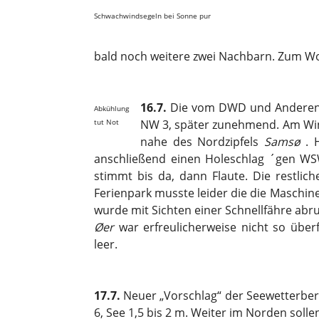
Schwachwindsegeln bei Sonne pur
bald noch weitere zwei Nachbarn. Zum Wo
16.7.
Die vom DWD und Anderen 
Abkühlung
NW 3, später zunehmend. Am Win
tut Not
nahe des Nordzipfels
Samsø
. 
anschließend einen Holeschlag ´gen 
stimmt bis da, dann Flaute. Die restlic
Ferienpark musste leider die die Maschine
wurde mit Sichten einer Schnellfähre abr
Øer
war erfreulicherweise nicht so über
leer.
17.7.
Neuer „Vorschlag“ der Seewetterbe
6, See 1,5 bis 2 m. Weiter im Norden sollen