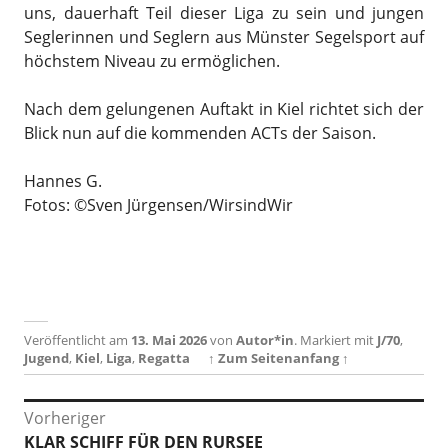
uns, dauerhaft Teil dieser Liga zu sein und jungen
Seglerinnen und Seglern aus Münster Segelsport auf
höchstem Niveau zu ermöglichen.
Nach dem gelungenen Auftakt in Kiel richtet sich der
Blick nun auf die kommenden ACTs der Saison.
Hannes G.
Fotos: ©Sven Jürgensen/WirsindWir
Veröffentlicht am
13. Mai 2026
von
Autor*in
.
Markiert mit
J/70
,
Jugend
,
Kiel
,
Liga
,
Regatta
↑ Zum Seitenanfang ↑
Beitragsnavigation
Vorheriger
Vorheriger
KLAR SCHIFF FÜR DEN RURSEE