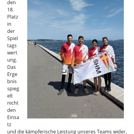
den
18.
Platz
in
der
Spiel
tags
wert
ung.
Das
Erge
bnis
spieg
elt
nicht
den
Einsa
tz
und die kämpferische Leistung unseres Teams wider,