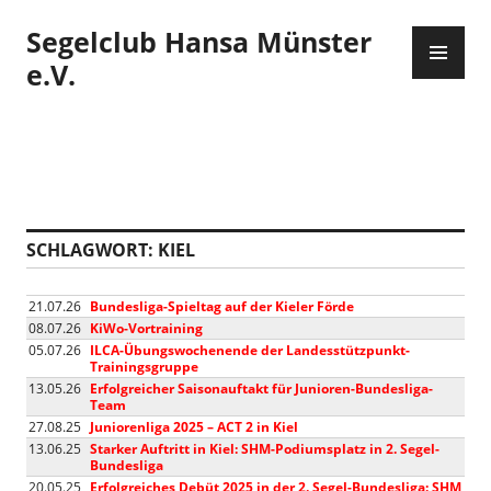
Zum
Segelclub Hansa Münster
Inhalt
PR
springen
ME
e.V.
SCHLAGWORT:
KIEL
21.07.26
Bundesliga-Spieltag auf der Kieler Förde
08.07.26
KiWo-Vortraining
05.07.26
ILCA-Übungswochenende der Landesstützpunkt-
Trainingsgruppe
13.05.26
Erfolgreicher Saisonauftakt für Junioren-Bundesliga-
Team
27.08.25
Juniorenliga 2025 – ACT 2 in Kiel
13.06.25
Starker Auftritt in Kiel: SHM-Podiumsplatz in 2. Segel-
Bundesliga
20.05.25
Erfolgreiches Debüt 2025 in der 2. Segel-Bundesliga: SHM