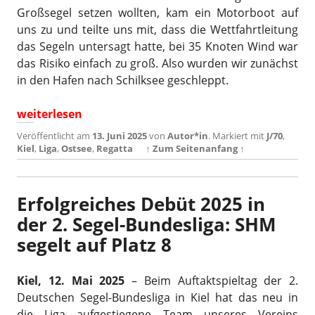
Großsegel setzen wollten, kam ein Motorboot auf
uns zu und teilte uns mit, dass die Wettfahrtleitung
das Segeln untersagt hatte, bei 35 Knoten Wind war
das Risiko einfach zu groß. Also wurden wir zunächst
in den Hafen nach Schilksee geschleppt.
„Starker Auftritt in Kiel: SHM-Podiumsplatz in 2. Seg
weiterlesen
Veröffentlicht am
13. Juni 2025
von
Autor*in
.
Markiert mit
J/70
,
Kiel
,
Liga
,
Ostsee
,
Regatta
↑ Zum Seitenanfang ↑
Erfolgreiches Debüt 2025 in
der 2. Segel-Bundesliga: SHM
segelt auf Platz 8
Kiel, 12. Mai 2025
– Beim Auftaktspieltag der 2.
Deutschen Segel-Bundesliga in Kiel hat das neu in
die Liga aufgestiegene Team unseres Vereins