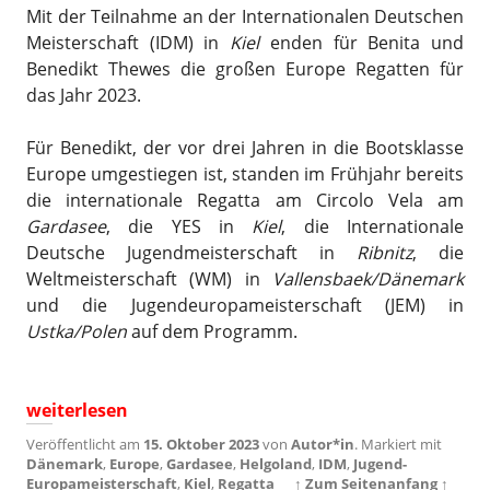
Mit der Teilnahme an der Internationalen Deutschen
Meisterschaft (IDM) in
Kiel
enden für Benita und
Benedikt Thewes die großen Europe Regatten für
das Jahr 2023.
Für Benedikt, der vor drei Jahren in die Bootsklasse
Europe umgestiegen ist, standen im Frühjahr bereits
die internationale Regatta am Circolo Vela am
Gardasee
, die YES in
Kiel
, die Internationale
Deutsche Jugendmeisterschaft in
Ribnitz
, die
Weltmeisterschaft (WM) in
Vallensbaek/Dänemark
und die Jugendeuropameisterschaft (JEM) in
Ustka/Polen
auf dem Programm.
„Geschwister Thewes auf der IDM 2023 in Kiel“
weiterlesen
Veröffentlicht am
15. Oktober 2023
von
Autor*in
.
Markiert mit
Dänemark
,
Europe
,
Gardasee
,
Helgoland
,
IDM
,
Jugend-
Europameisterschaft
,
Kiel
,
Regatta
↑ Zum Seitenanfang ↑