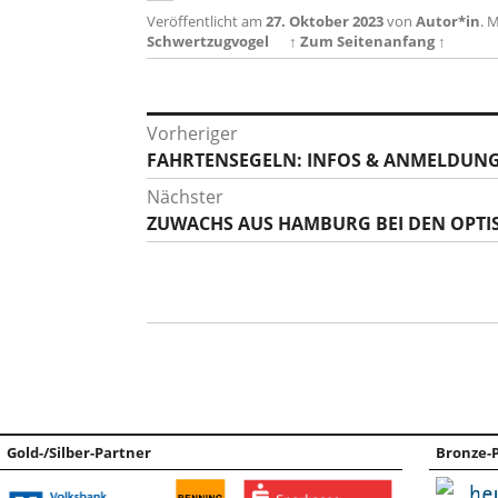
Veröffentlicht am
27. Oktober 2023
von
Autor*in
.
M
Schwertzugvogel
↑ Zum Seitenanfang ↑
Beitragsnavigation
Vorheriger
Vorheriger
FAHRTENSEGELN: INFOS & ANMELDUNG
Beitrag:
Nächster
Nächster
ZUWACHS AUS HAMBURG BEI DEN OPTIS
Beitrag:
Gold-/Silber-Partner
Bronze-