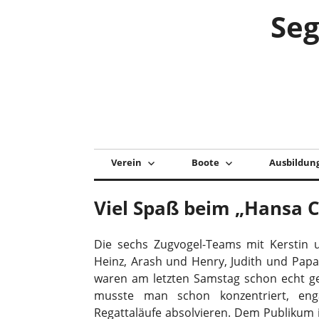
Zum
Seg
Inhalt
springen
Verein
Boote
Ausbildun
Viel Spaß beim „Hansa C
Die sechs Zugvogel-Teams mit Kerstin u
Heinz, Arash und Henry, Judith und Papa 
waren am letzten Samstag schon echt gef
musste man schon konzentriert, enga
Regattaläufe absolvieren. Dem Publiku