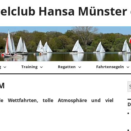
elclub Hansa Münster 
g
Training
Regatten
Fahrtensegeln
HM
S
na
e Wettfahrten, tolle Atmosphäre und viel
D