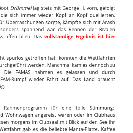
 Boot
Drümmel
lag stets mit George H. vorn, gefolgt
 die sich immer wieder Kopf an Kopf duellierten.
 für Überraschungen sorgte, kämpfte sich mit Arash
Besonders spannend war das Rennen der Rivalen
ss offen blieb. Das
vollständige Ergebnis ist hier
cht spurlos getroffen hat, konnten die Wettfahrten
durchgeführt werden. Manchmal kam es dennoch zu
n. Die FAMAS nahmen es gelassen und durch
FAM-Rumpf wieder Fahrt auf. Das Land braucht
ig.
 Rahmenprogramm für eine tolle Stimmung:
 und Wohnwagen angereist waren oder im Clubhaus
en morgens im Clubsaal mit Blick auf den See ihr
ettfahrt gab es die beliebte Manta-Platte, Kaffee