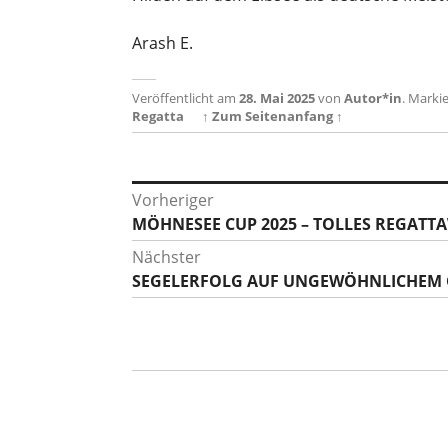
Arash E.
Veröffentlicht am
28. Mai 2025
von
Autor*in
.
Markie
Regatta
↑ Zum Seitenanfang ↑
Beitragsnavigation
Vorheriger
Vorheriger
MÖHNESEE CUP 2025 – TOLLES REGAT
Beitrag:
Nächster
Nächster
SEGELERFOLG AUF UNGEWÖHNLICHEM 
Beitrag: