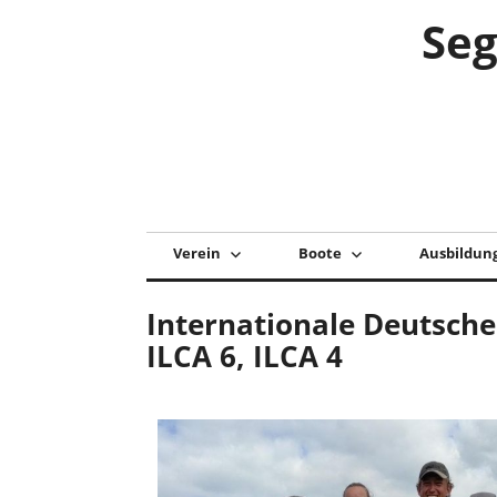
Zum
Seg
Inhalt
springen
Verein
Boote
Ausbildun
Internationale Deutsche
ILCA 6, ILCA 4