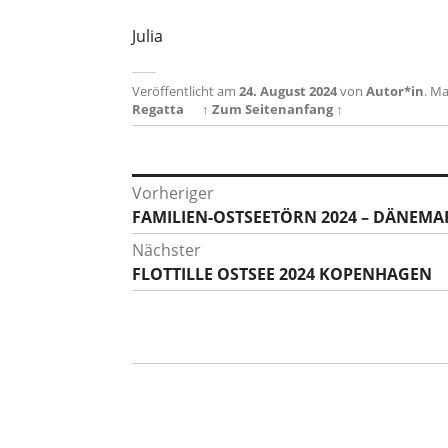
Julia
Veröffentlicht am
24. August 2024
von
Autor*in
.
Ma
Regatta
↑ Zum Seitenanfang ↑
Beitragsnavigation
Vorheriger
Vorheriger
FAMILIEN-OSTSEETÖRN 2024 – DÄNEMA
Beitrag:
Nächster
Nächster
FLOTTILLE OSTSEE 2024 KOPENHAGEN
Beitrag: