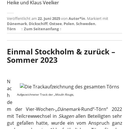
Heike und Klaus Veelker
Veröffentlicht am
22. Juni 2025
von
Autor*in
.
Markiert mit
Dänemark
,
Dickschiff
,
Ostsee
,
Polen
,
Schweden
,
Törn
↑ Zum Seitenanfang ↑
Einmal Stockholm & zurück –
Sommer 2023
N
ac
h
Aufgezeichneter Track der „
Moulin Rouge
„
de
m der Vier-Wochen-„
Dänemark
-Rund“-Törn“ 2022
mit Teilcrewwechsel in
Skagen
allen Beteiligten sehr
gut gefallen hatte, wurde ein vom Anspruch ganz