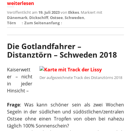
„Einmal Stockholm & zurück – Sommer 2023“
weiterlesen
Veröffentlicht am
19. Juli 2023
von
Ekkes
.
Markiert mit
Dänemark
,
Dickschiff
,
Ostsee
,
Schweden
,
Törn
↑ Zum Seitenanfang ↑
Die Gotlandfahrer –
Distanztörn – Schweden 2018
Kaiserwett
er – nicht
Der aufgezeichnete Track des Distanztörns 2018
in jeder
Hinsicht –
Frage
: Was kann schöner sein als zwei Wochen
Segeln in der südlichen und südöstlichen/zentralen
Ostsee ohne einen Tropfen von oben bei nahezu
täglich 100% Sonnenschein?