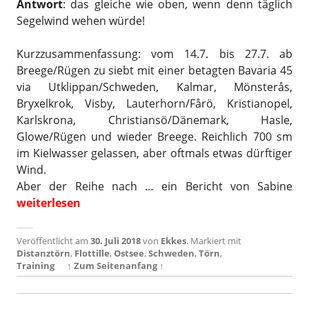
Antwort
: das gleiche wie oben, wenn denn täglich
Segelwind wehen würde!
Kurzzusammenfassung: vom 14.7. bis 27.7. ab
Breege/Rügen zu siebt mit einer betagten Bavaria 45
via Utklippan/Schweden, Kalmar, Mönsterås,
Bryxelkrok, Visby, Lauterhorn/Fårö, Kristianopel,
Karlskrona, Christiansö/Dänemark, Hasle,
Glowe/Rügen und wieder Breege. Reichlich 700 sm
im Kielwasser gelassen, aber oftmals etwas dürftiger
Wind.
Aber der Reihe nach … ein Bericht von Sabine
„Die Gotlandfahrer – Distanztörn – Schweden 2018“
weiterlesen
Veröffentlicht am
30. Juli 2018
von
Ekkes
.
Markiert mit
Distanztörn
,
Flottille
,
Ostsee
,
Schweden
,
Törn
,
Training
↑ Zum Seitenanfang ↑